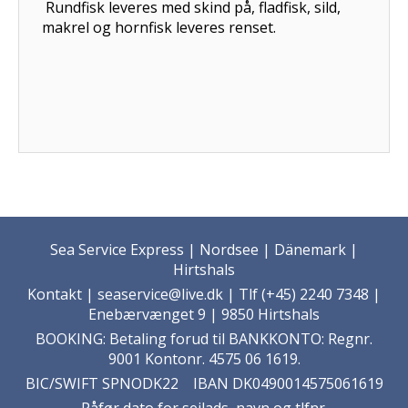
Rundfisk leveres med skind på, fladfisk, sild,
makrel og hornfisk leveres renset.
Sea Service Express | Nordsee | Dänemark |
Hirtshals
Kontakt
| seaservice@live.dk | Tlf (+45) 2240 7348 |
Enebærvænget 9 | 9850 Hirtshals
BOOKING: Betaling forud til BANKKONTO: Regnr.
9001 Kontonr. 4575 06 1619.
BIC/SWIFT SPNODK22 IBAN DK0490014575061619
Påfør dato for sejlads, navn og tlfnr.