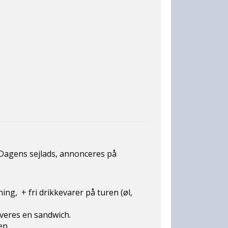
ejlads, annonceres på
jning, + fri drikkevarer på turen (øl,
erveres en sandwich.
en.