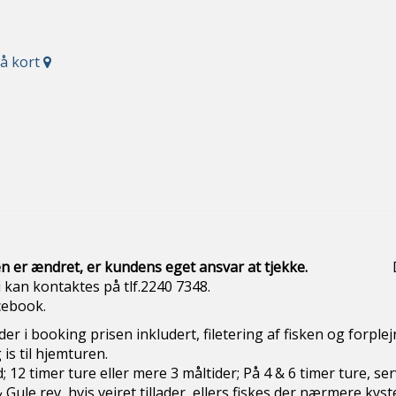
på kort
n er ændret, er kundens eget ansvar at
tjekke.
Dagens s
i kan kontaktes på tlf.2240 7348.
cebook.
r der i booking prisen inkludert, filetering af fisken og forple
is til hjemturen.
; 12 timer ture eller mere 3 måltider; På 4 & 6 timer ture, s
 Gule rev, hvis vejret tillader, ellers fiskes der nærmere kyst