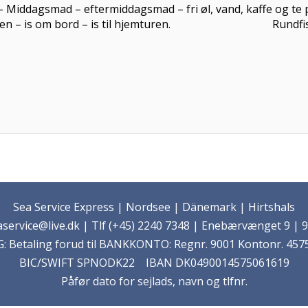
enmad – Middagsmad – eftermiddagsmad – fri øl, 
til fisken – is om bord – is til hjemturen. Rundfisk lev
Sea Service Express | Nordsee | Dänemark | Hirtshals
service@live.dk | Tlf (+45) 2240 7348 | Enebærvænget 9 | 9
 Betaling forud til BANKKONTO: Regnr. 9001 Kontonr. 4575
BIC/SWIFT SPNODK22 IBAN DK0490014575061619
Påfør dato for sejlads, navn og tlfnr.