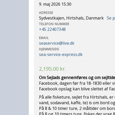
9. maj 2026 15:30
ADRESSE
Sydvestkajen, Hirtshals, Danmark
Se 
TELEFON NUMMER
+45 22407348
EMAIL
seaservice@live.dk
HJEMMESIDE
sea-service-express.dk
2,195.00
kr.
Om Sejlads gennemføres og om sejltide
Facebook, dagen før fra 18-1830 eller v
Facebook opslag kan blive slettet af Fa
På alle fisketure, sejlet fra Hirtshals, e
vand, sodavand, kaffe, te) is om bord og 
På 8 & 10 timer ture, 2 måltider om bord
På 8 og 10 timers ture, fiskes der vrag &