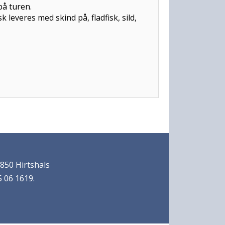
vand, kaffe og te på turen.
eres med skind på, fladfisk, sild,
850 Hirtshals
 06 1619.