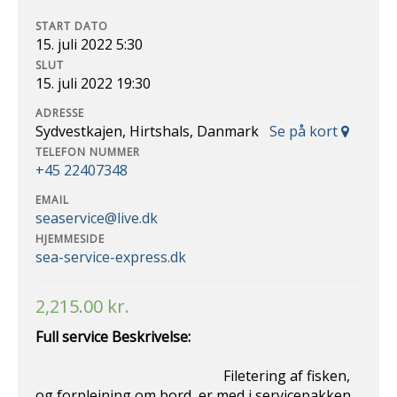
START DATO
15. juli 2022 5:30
SLUT
15. juli 2022 19:30
ADRESSE
Sydvestkajen, Hirtshals, Danmark
Se på kort
TELEFON NUMMER
+45 22407348
EMAIL
seaservice@live.dk
HJEMMESIDE
sea-service-express.dk
2,215.00
kr.
Full service Beskrivelse:
Filetering af fisken,
og forplejning om bord, er med i servicepakken.