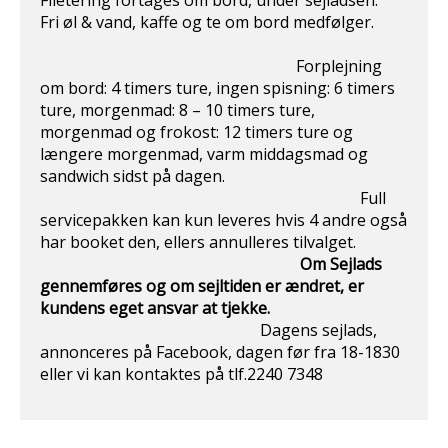
Filetering fortages om bord, under sejladsen.
Fri øl & vand, kaffe og te om bord medfølger.
Forplejning
om bord: 4 timers ture, ingen spisning: 6 timers
ture, morgenmad: 8 – 10 timers ture,
morgenmad og frokost: 12 timers ture og
længere morgenmad, varm middagsmad og
sandwich sidst på dagen.
Full
servicepakken kan kun leveres hvis 4 andre også
har booket den, ellers annulleres tilvalget.
Om Sejlads
gennemføres og om sejltiden er ændret, er
kundens eget ansvar at
tjekke.
Dagens sejlads,
annonceres på Facebook, dagen før fra 18-1830
eller vi kan kontaktes på tlf.2240 7348