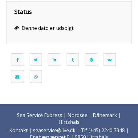
Status
Denne dato er udsolgt
Sea Service Express | Nordsee | Dänemark |
Hirtshals
Kontakt
| seaservice@live.dk | Tlf (+45) 2240 7348 |
Enebærvænget 9 | 9850 Hirtshals