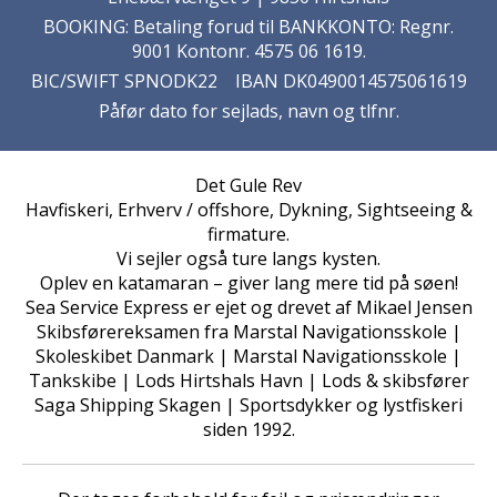
BOOKING: Betaling forud til BANKKONTO: Regnr.
9001 Kontonr. 4575 06 1619.
BIC/SWIFT SPNODK22 IBAN DK0490014575061619
Påfør dato for sejlads, navn og tlfnr.
Det Gule Rev
Havfiskeri, Erhverv / offshore, Dykning, Sightseeing &
firmature.
Vi sejler også ture langs kysten.
Oplev en katamaran – giver lang mere tid på søen!
Sea Service Express er ejet og drevet af Mikael Jensen
Skibsførereksamen fra Marstal Navigationsskole |
Skoleskibet Danmark | Marstal Navigationsskole |
Tankskibe | Lods Hirtshals Havn | Lods & skibsfører
Saga Shipping Skagen | Sportsdykker og lystfiskeri
siden 1992.