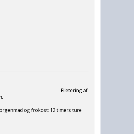
velse:
Filetering af
n.
d medfølger.
morgenmad og frokost: 12 timers ture
ich sidst på dagen.
ellers annulleres tilvalget.