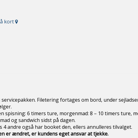
på kort
rvice Beskri
i servicepakken. Filetering fortages om bord, under sejladse
, kaffe og te om bor
en spisning: 6 timers ture, morgenmad: 8 – 10 timers ture, 
ad, varm middagsmad og sandw
leveres hvis 4 andre også har booket den, 
n er ændret, er kundens eget ansvar at
tjekke.