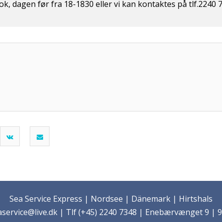
, dagen før fra 18-1830 eller vi kan kontaktes på tlf.2240 
Sea Service Express | Nordsee | Dänemark | Hirtshals
service@live.dk | Tlf (+45) 2240 7348 | Enebærvænget 9 | 9