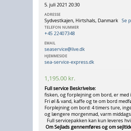
5. juli 2021 20:30
ADRESSE
Sydvestkajen, Hirtshals, Danmark
Se 
TELEFON NUMMER
+45 22407348
EMAIL
seaservice@live.dk
HJEMMESIDE
sea-service-express.dk
1,195.00
kr.
Full se
fisken, og forplejning om bord, er med 
Fri øl & vand
Forplejning om bord: 4 timers ture, ing
og længere morgenm
Full servicepakken kan kun 
Om Sejlads gennemføres og om sejltide