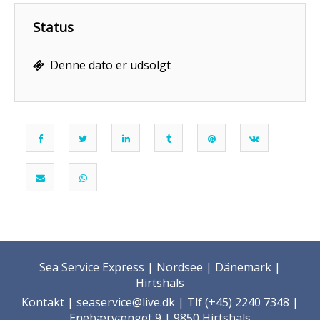
Status
Denne dato er udsolgt
Sea Service Express | Nordsee | Dänemark |
Hirtshals
Kontakt
| seaservice@live.dk | Tlf (+45) 2240 7348 |
Enebærvænget 9 | 9850 Hirtshals