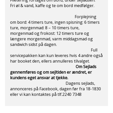
Filetering fortages om bord, under sejladsen.
Fri øl & vand, kaffe og te om bord medfølger.
Forplejning
om bord: 4 timers ture, ingen spisning: 6 timers
ture, morgenmad: 8 – 10 timers ture,
morgenmad og frokost: 12 timers ture og
længere morgenmad, varm middagsmad og
sandwich sidst på dagen.
Full
servicepakken kan kun leveres hvis 4 andre også
har booket den, ellers annulleres tilvalget.
Om Sejlads
gennemføres og om sejltiden er ændret, er
kundens eget ansvar at
tjekke.
Dagens sejlads,
annonceres på Facebook, dagen før fra 18-1830
eller vi kan kontaktes på tlf.2240 7348