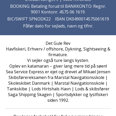
BOOKING: Betaling forud til BANKKONTO: Regnr.
9001 Kontonr. 4575 06 1619.
BIC/SWIFT SPNODK22 IBAN DK0490014575061619
Påfør dato for sejlads, navn og tlfnr.
Det Gule Rev
Havfiskeri, Erhverv / offshore, Dykning, Sightseeing &
firmature.
Vi sejler også ture langs kysten.
Oplev en katamaran – giver lang mere tid på søen!
Sea Service Express er ejet og drevet af Mikael Jensen
Skibsførereksamen fra Marstal Navigationsskole |
Skoleskibet Danmark | Marstal Navigationsskole |
Tankskibe | Lods Hirtshals Havn | Lods & skibsfører
Saga Shipping Skagen | Sportsdykker og lystfiskeri
siden 1992.