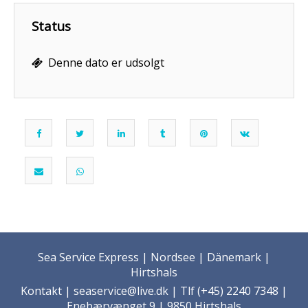
Status
Denne dato er udsolgt
Sea Service Express | Nordsee | Dänemark |
Hirtshals
Kontakt
| seaservice@live.dk | Tlf (+45) 2240 7348 |
Enebærvænget 9 | 9850 Hirtshals