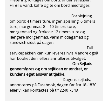
Filetering fortages om bord, under sejladsen.
Fri øl & vand, kaffe og te om bord medfølger.
Forplejning
om bord: 4 timers ture, ingen spisning: 6 timers
ture, morgenmad: 8 – 10 timers ture,
morgenmad og frokost: 12 timers ture og
længere morgenmad, varm middagsmad og
sandwich sidst på dagen.
Full
servicepakken kan kun leveres hvis 4 andre også
har booket den, ellers annulleres tilvalget.
Om Sejlads
gennemføres og om sejltiden er ændret, er
kundens eget ansvar at
tjekke.
Dagens sejlads,
annonceres på Facebook, dagen før fra 18-1830
eller vi kan kontaktes på tlf.2240 7348