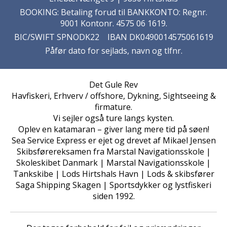
BOOKING: Betaling forud til BANKKONTO: Regnr.
9001 Kontonr. 4575 06 1619.
BIC/SWIFT SPNODK22 IBAN DK0490014575061619
Påfør dato for sejlads, navn og tlfnr.
Det Gule Rev
Havfiskeri, Erhverv / offshore, Dykning, Sightseeing &
firmature.
Vi sejler også ture langs kysten.
Oplev en katamaran – giver lang mere tid på søen!
Sea Service Express er ejet og drevet af Mikael Jensen
Skibsførereksamen fra Marstal Navigationsskole |
Skoleskibet Danmark | Marstal Navigationsskole |
Tankskibe | Lods Hirtshals Havn | Lods & skibsfører
Saga Shipping Skagen | Sportsdykker og lystfiskeri
siden 1992.