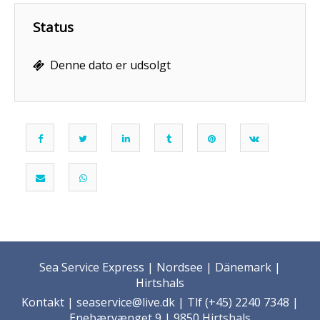
Status
Denne dato er udsolgt
Sea Service Express | Nordsee | Dänemark |
Hirtshals
Kontakt
| seaservice@live.dk | Tlf (+45) 2240 7348 |
Enebærvænget 9 | 9850 Hirtshals