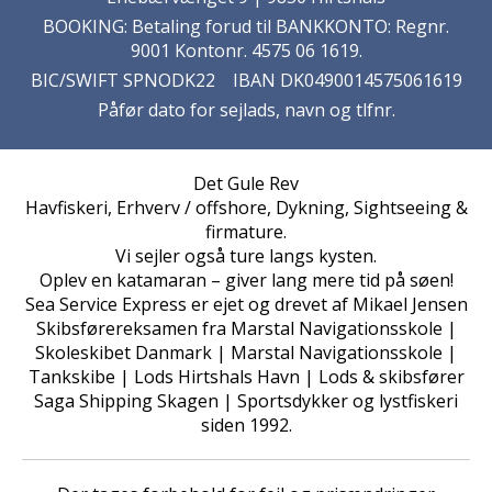
BOOKING: Betaling forud til BANKKONTO: Regnr.
9001 Kontonr. 4575 06 1619.
BIC/SWIFT SPNODK22 IBAN DK0490014575061619
Påfør dato for sejlads, navn og tlfnr.
Det Gule Rev
Havfiskeri, Erhverv / offshore, Dykning, Sightseeing &
firmature.
Vi sejler også ture langs kysten.
Oplev en katamaran – giver lang mere tid på søen!
Sea Service Express er ejet og drevet af Mikael Jensen
Skibsførereksamen fra Marstal Navigationsskole |
Skoleskibet Danmark | Marstal Navigationsskole |
Tankskibe | Lods Hirtshals Havn | Lods & skibsfører
Saga Shipping Skagen | Sportsdykker og lystfiskeri
siden 1992.