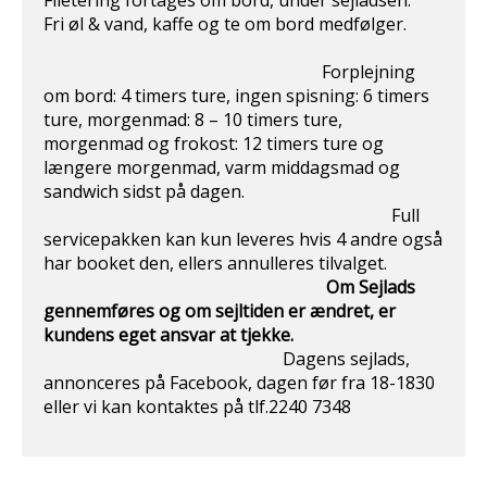
Filetering fortages om bord, under sejladsen.
Fri øl & vand, kaffe og te om bord medfølger.
Forplejning
om bord: 4 timers ture, ingen spisning: 6 timers
ture, morgenmad: 8 – 10 timers ture,
morgenmad og frokost: 12 timers ture og
længere morgenmad, varm middagsmad og
sandwich sidst på dagen.
Full
servicepakken kan kun leveres hvis 4 andre også
har booket den, ellers annulleres tilvalget.
Om Sejlads
gennemføres og om sejltiden er ændret, er
kundens eget ansvar at
tjekke.
Dagens sejlads,
annonceres på Facebook, dagen før fra 18-1830
eller vi kan kontaktes på tlf.2240 7348