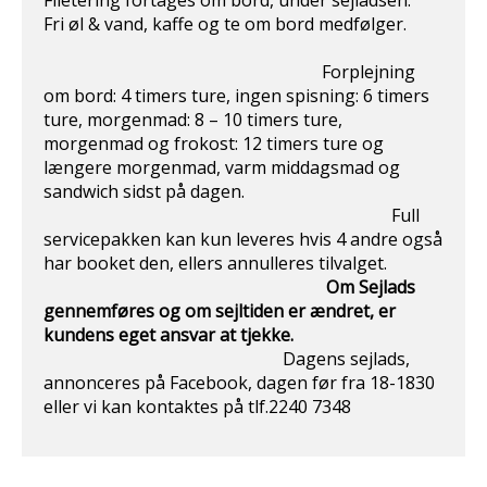
Filetering fortages om bord, under sejladsen.
Fri øl & vand, kaffe og te om bord medfølger.
Forplejning
om bord: 4 timers ture, ingen spisning: 6 timers
ture, morgenmad: 8 – 10 timers ture,
morgenmad og frokost: 12 timers ture og
længere morgenmad, varm middagsmad og
sandwich sidst på dagen.
Full
servicepakken kan kun leveres hvis 4 andre også
har booket den, ellers annulleres tilvalget.
Om Sejlads
gennemføres og om sejltiden er ændret, er
kundens eget ansvar at
tjekke.
Dagens sejlads,
annonceres på Facebook, dagen før fra 18-1830
eller vi kan kontaktes på tlf.2240 7348