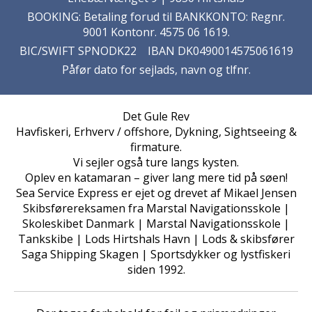
BOOKING: Betaling forud til BANKKONTO: Regnr.
9001 Kontonr. 4575 06 1619.
BIC/SWIFT SPNODK22 IBAN DK0490014575061619
Påfør dato for sejlads, navn og tlfnr.
Det Gule Rev
Havfiskeri, Erhverv / offshore, Dykning, Sightseeing &
firmature.
Vi sejler også ture langs kysten.
Oplev en katamaran – giver lang mere tid på søen!
Sea Service Express er ejet og drevet af Mikael Jensen
Skibsførereksamen fra Marstal Navigationsskole |
Skoleskibet Danmark | Marstal Navigationsskole |
Tankskibe | Lods Hirtshals Havn | Lods & skibsfører
Saga Shipping Skagen | Sportsdykker og lystfiskeri
siden 1992.