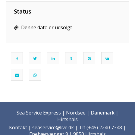
Status
Denne dato er udsolgt
Sea Service Express | Nordsee | Dänemark |
Hirtshals
Kontakt
| seaservice@live.dk | Tlf (+45) 2240 7348 |
Enebærvænget 9 | 9850 Hirtshals