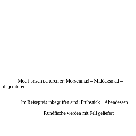
r: Morgenmad – Middagsmad –
 til fisken – is om bord – is til hjemturen.
n sind: Frühstück – Abendessen –
 und Tee während der Reise.
 Rundfische werden mit Fell geliefert,