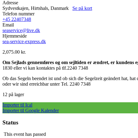
Adresse
Sydvestkajen, Hirtshals, Danmark
Se på kort
Telefon nummer
+45 22407348
Email
seaservice@live.dk
Hjemmeside
sea-service-express.dk
2,075.00
kr.
Om Sejlads gennemføres og om sejltiden er ændret, er kundens e
1830 eller vi kan kontaktes på tlf.2240 7348
Ob das Segeln beendet ist und ob sich die Segelzeit geändert 
oder wir sind erreichbar unter Tel. 2240 7348
12 på lager
Importer til Ical
Importer til Google Kalender
Status
This event has passed