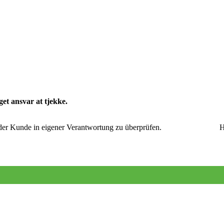
get ansvar at
tjekke.
Dagens sejlads, annoncer
hat, hat der Kunde in eigener Verantwortung zu überprüfen. Heut