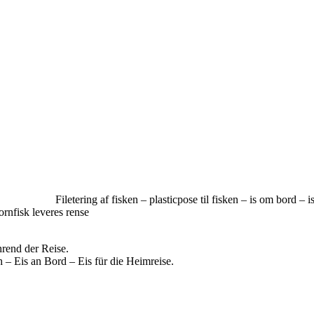
vice. Med i prisen på turen e
 på turen. Filetering af fisken – plasticpose
fisk leveres rense
ervice. Im Reisepreis inbegriffe
enloses Bier, Wasser, Kaffee
Fisch – Eis an Bord – Eis für die Heimreise.
.