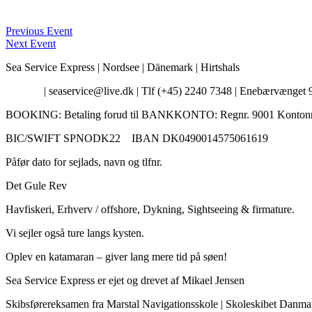
Previous Event
Next Event
Sea Service Express | Nordsee | Dänemark | Hirtshals
Kontakt
| seaservice@live.dk | Tlf (+45) 2240 7348 | Enebærvænget 9
BOOKING: Betaling forud til BANKKONTO: Regnr. 9001 Kontonr.
BIC/SWIFT SPNODK22 IBAN DK0490014575061619
Påfør dato for sejlads, navn og tlfnr.
Det Gule Rev
Havfiskeri, Erhverv / offshore, Dykning, Sightseeing & firmature.
Vi sejler også ture langs kysten.
Oplev en katamaran – giver lang mere tid på søen!
Sea Service Express er ejet og drevet af Mikael Jensen
Skibsførereksamen fra Marstal Navigationsskole | Skoleskibet Danmark