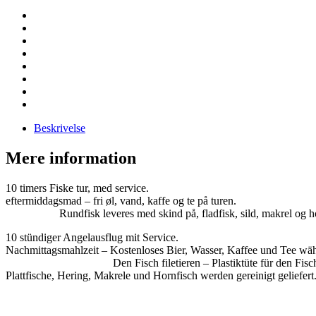
Beskrivelse
Mere information
10 timers Fiske tur, med ser
eftermiddagsmad – fri øl, vand, kaffe og te
Rundfisk leveres med skind på, fladfisk, sild, makrel og horn
10 stündiger Angelausflug mit S
Nachmittagsmahlzeit – Kost
Den Fisch filetieren – Plastiktüte für den 
Plattfische, Hering, Makrele und Hornfisch werden gereinigt geliefert