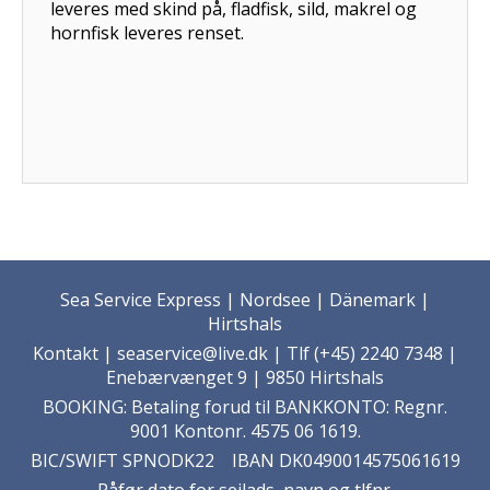
leveres med skind på, fladfisk, sild, makrel og
hornfisk leveres renset.
Sea Service Express | Nordsee | Dänemark |
Hirtshals
Kontakt
| seaservice@live.dk | Tlf (+45) 2240 7348 |
Enebærvænget 9 | 9850 Hirtshals
BOOKING: Betaling forud til BANKKONTO: Regnr.
9001 Kontonr. 4575 06 1619.
BIC/SWIFT SPNODK22 IBAN DK0490014575061619
Påfør dato for sejlads, navn og tlfnr.