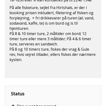
18-1830 eller vi kan kontaktes på tlf.2240 7348
På alle fisketure, sejlet fra Hirtshals, er der i
booking prisen inkludert, filetering af fisken og
forplejning, + fri drikkevarer på turen (øl, vand,
sodavand, kaffe, te) is om bord og is til
hjemturen.
På 8 & 10 timer ture, 2 måltider om bord; 12
timer ture eller mere 3 måltider; På 4 & 6 timer
ture, serveres en sandwich.
På 8 og 10 timers ture, fiskes der vrag & Gule
rev, hvis vejret tillader, ellers fiskes der nærmere
kysten.
Status