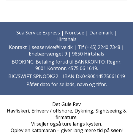
Sea Service Express | Nordsee | Dänemark |
Hirtshals
Kontakt
| seaservice@live.dk | Tlf (+45) 2240 7348 |
Enebærvænget 9 | 9850 Hirtshals
BOOKING: Betaling forud til BANKKONTO: Regnr.
9001 Kontonr. 4575 06 1619.
BIC/SWIFT SPNODK22 IBAN DK0490014575061619
Påfør dato for sejlads, navn og tlfnr.
Det Gule Rev
Havfiskeri, Erhverv / offshore, Dykning, Sightseeing &
firmature.
Vi sejler også ture langs kysten.
Oplev en katamaran – giver lang mere tid på søen!