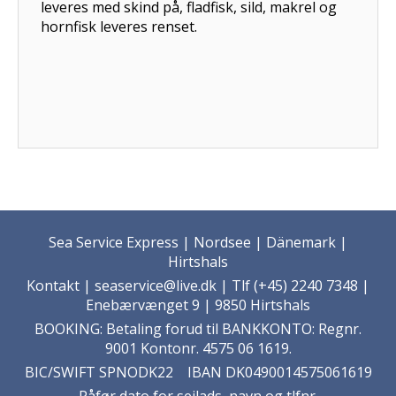
leveres med skind på, fladfisk, sild, makrel og
hornfisk leveres renset.
Sea Service Express | Nordsee | Dänemark |
Hirtshals
Kontakt
| seaservice@live.dk | Tlf (+45) 2240 7348 |
Enebærvænget 9 | 9850 Hirtshals
BOOKING: Betaling forud til BANKKONTO: Regnr.
9001 Kontonr. 4575 06 1619.
BIC/SWIFT SPNODK22 IBAN DK0490014575061619
Påfør dato for sejlads, navn og tlfnr.