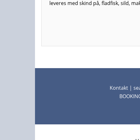
leveres med skind på, fladfisk, sild, ma
Kontakt
| se
BOOKING: