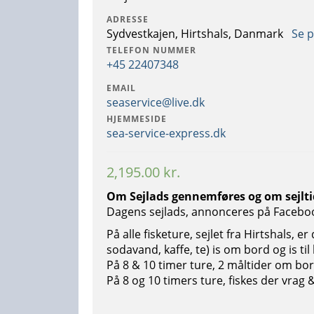
ADRESSE
Sydvestkajen, Hirtshals, Danmark
Se p
TELEFON NUMMER
+45 22407348
EMAIL
seaservice@live.dk
HJEMMESIDE
sea-service-express.dk
2,195.00
kr.
Om Sejlads gennemføres og om sejlti
Dagens sejlads, annonceres på Facebook,
På alle fisketure, sejlet fra Hirtshals, e
sodavand, kaffe, te) is om bord og is ti
På 8 & 10 timer ture, 2 måltider om bor
På 8 og 10 timers ture, fiskes der vrag &