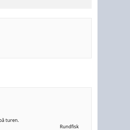
vand, kaffe og te på turen.
 til hjemturen. Rundfisk