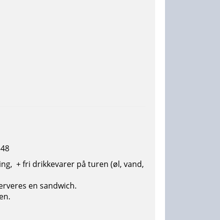
348
ning, + fri drikkevarer på turen (øl, vand,
serveres en sandwich.
en.