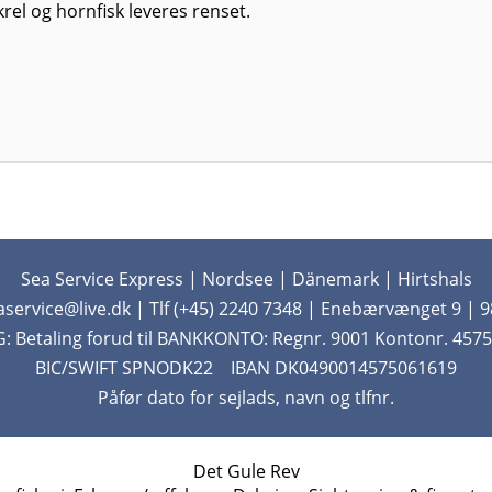
krel og hornfisk leveres renset.
Sea Service Express | Nordsee | Dänemark | Hirtshals
aservice@live.dk | Tlf (+45) 2240 7348 | Enebærvænget 9 | 9
 Betaling forud til BANKKONTO: Regnr. 9001 Kontonr. 4575
BIC/SWIFT SPNODK22 IBAN DK0490014575061619
Påfør dato for sejlads, navn og tlfnr.
Det Gule Rev