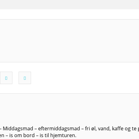
enmad – Middagsmad – eftermiddagsmad – fri øl, 
asticpose til fisken – is om bord – is