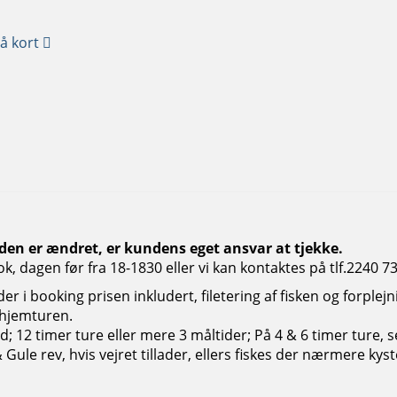
å kort
den er ændret, er kundens eget ansvar at
tjekke.
 dagen før fra 18-1830 eller vi kan kontaktes på tlf.2240 7
r der i booking prisen inkludert, filetering af fisken og forplej
l hjemturen.
d; 12 timer ture eller mere 3 måltider; På 4 & 6 timer ture, 
 Gule rev, hvis vejret tillader, ellers fiskes der nærmere kyst