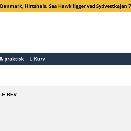
Danmark, Hirtshals. Sea Hawk ligger ved Sydvestkajen 7
 & praktisk
Kurv
LE REV