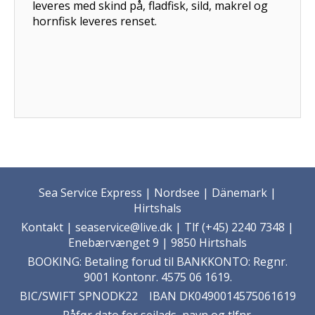
leveres med skind på, fladfisk, sild, makrel og
hornfisk leveres renset.
Sea Service Express | Nordsee | Dänemark |
Hirtshals
Kontakt
| seaservice@live.dk | Tlf (+45) 2240 7348 |
Enebærvænget 9 | 9850 Hirtshals
BOOKING: Betaling forud til BANKKONTO: Regnr.
9001 Kontonr. 4575 06 1619.
BIC/SWIFT SPNODK22 IBAN DK0490014575061619
Påfør dato for sejlads, navn og tlfnr.