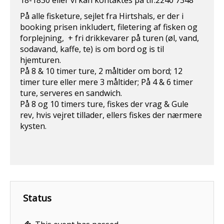
18-1830 eller vi kan kontaktes på tlf.2240 7348
På alle fisketure, sejlet fra Hirtshals, er der i
booking prisen inkludert, filetering af fisken og
forplejning, + fri drikkevarer på turen (øl, vand,
sodavand, kaffe, te) is om bord og is til
hjemturen.
På 8 & 10 timer ture, 2 måltider om bord; 12
timer ture eller mere 3 måltider; På 4 & 6 timer
ture, serveres en sandwich.
På 8 og 10 timers ture, fiskes der vrag & Gule
rev, hvis vejret tillader, ellers fiskes der nærmere
kysten.
Status