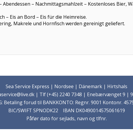
k – Abendessen – Nachmittagsmahlzeit – Kostenloses Bier, 
ise. 
üte für den Fisch – Eis an Bord – Eis für
 Hering, Makrele und Hornfisch werden gereinigt geliefert.
Sea Service Express | Nordsee | Dänemark | Hirtshals
service@live.dk | Tlf (+45) 2240 7348 | Enebærvænget 9 | 9
 Betaling forud til BANKKONTO: Regnr. 9001 Kontonr. 4575
BIC/SWIFT SPNODK22 IBAN DK0490014575061619
Påfør dato for sejlads, navn og tlfnr.