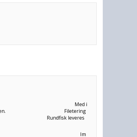
vice. Med i
affe og te på turen. Filetering
turen. Rundfisk leveres
 Service. Im