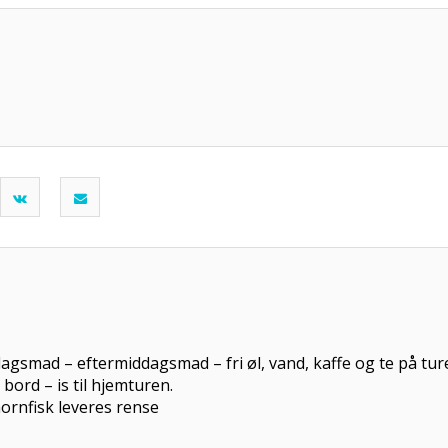
iske tur, med ser
 Middagsmad – eftermiddagsmad – fri øl, vand, k
til fisken – is om bord – is til hjem
hornfisk leveres rense
r Angelausflug mit