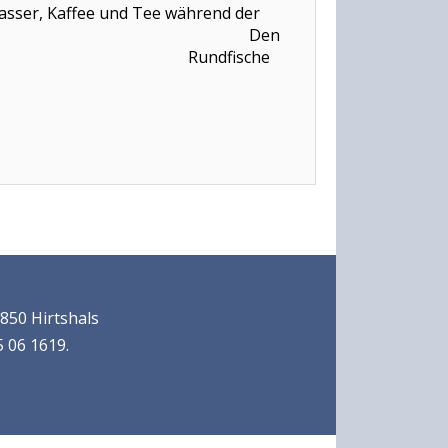
Wasser, Kaffee und Tee während der
Den
 die Heimreise. Rundfische
850 Hirtshals
 06 1619.