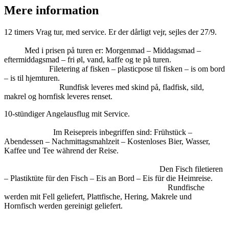
Mere information
12 timers Vrag tur, med service. Er der dårligt vejr, sejles der 27/9.
Med i prisen på turen er: Morgenmad – Middagsmad –
eftermiddagsmad – fri øl, vand, kaffe og te på turen.
Filetering af fisken – plasticpose til fisken – is om bord
– is til hjemturen.
Rundfisk leveres med skind på, fladfisk, sild,
makrel og hornfisk leveres renset.
10-stündiger Angelausflug mit Service.
Im Reisepreis inbegriffen sind: Frühstück –
Abendessen – Nachmittagsmahlzeit – Kostenloses Bier, Wasser,
Kaffee und Tee während der Reise.
Den Fisch filetieren
– Plastiktüte für den Fisch – Eis an Bord – Eis für die Heimreise.
Rundfische
werden mit Fell geliefert, Plattfische, Hering, Makrele und
Hornfisch werden gereinigt geliefert.