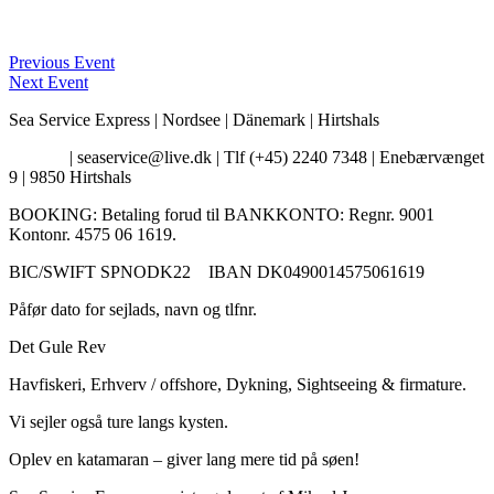
Previous Event
Next Event
Sea Service Express | Nordsee | Dänemark | Hirtshals
Kontakt
| seaservice@live.dk | Tlf (+45) 2240 7348 | Enebærvænget
9 | 9850 Hirtshals
BOOKING: Betaling forud til BANKKONTO: Regnr. 9001
Kontonr. 4575 06 1619.
BIC/SWIFT SPNODK22 IBAN DK0490014575061619
Påfør dato for sejlads, navn og tlfnr.
Det Gule Rev
Havfiskeri, Erhverv / offshore, Dykning, Sightseeing & firmature.
Vi sejler også ture langs kysten.
Oplev en katamaran – giver lang mere tid på søen!