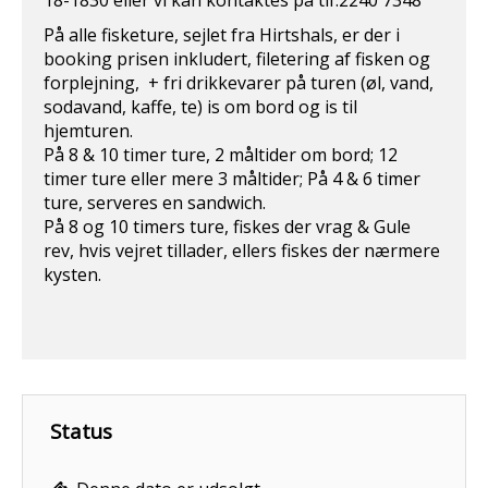
18-1830 eller vi kan kontaktes på tlf.2240 7348
På alle fisketure, sejlet fra Hirtshals, er der i
booking prisen inkludert, filetering af fisken og
forplejning, + fri drikkevarer på turen (øl, vand,
sodavand, kaffe, te) is om bord og is til
hjemturen.
På 8 & 10 timer ture, 2 måltider om bord; 12
timer ture eller mere 3 måltider; På 4 & 6 timer
ture, serveres en sandwich.
På 8 og 10 timers ture, fiskes der vrag & Gule
rev, hvis vejret tillader, ellers fiskes der nærmere
kysten.
Status