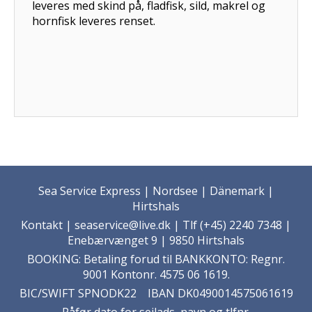
leveres med skind på, fladfisk, sild, makrel og
hornfisk leveres renset.
Sea Service Express | Nordsee | Dänemark |
Hirtshals
Kontakt
| seaservice@live.dk | Tlf (+45) 2240 7348 |
Enebærvænget 9 | 9850 Hirtshals
BOOKING: Betaling forud til BANKKONTO: Regnr.
9001 Kontonr. 4575 06 1619.
BIC/SWIFT SPNODK22 IBAN DK0490014575061619
Påfør dato for sejlads, navn og tlfnr.