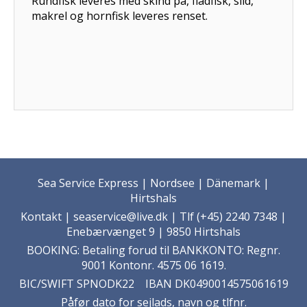
Rundfisk leveres med skind på, fladfisk, sild,
makrel og hornfisk leveres renset.
Sea Service Express | Nordsee | Dänemark |
Hirtshals
Kontakt
| seaservice@live.dk | Tlf (+45) 2240 7348 |
Enebærvænget 9 | 9850 Hirtshals
BOOKING: Betaling forud til BANKKONTO: Regnr.
9001 Kontonr. 4575 06 1619.
BIC/SWIFT SPNODK22 IBAN DK0490014575061619
Påfør dato for sejlads, navn og tlfnr.