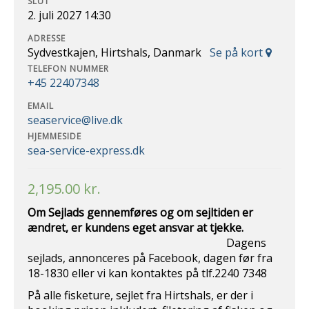
SLUT
2. juli 2027 14:30
ADRESSE
Sydvestkajen, Hirtshals, Danmark
Se på kort
TELEFON NUMMER
+45 22407348
EMAIL
seaservice@live.dk
HJEMMESIDE
sea-service-express.dk
2,195.00
kr.
Om Sejlads gennemføres og om sejltiden er
ændret, er kundens eget ansvar at
tjekke.
Dagens
sejlads, annonceres på Facebook, dagen før fra
18-1830 eller vi kan kontaktes på tlf.2240 7348
På alle fisketure, sejlet fra Hirtshals, er der i