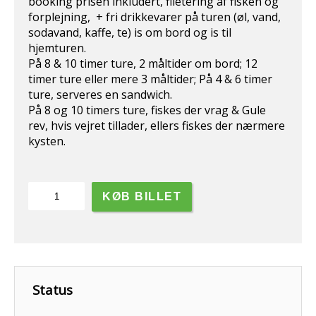
booking prisen inkludert, filetering af fisken og
forplejning, + fri drikkevarer på turen (øl, vand,
sodavand, kaffe, te) is om bord og is til
hjemturen.
På 8 & 10 timer ture, 2 måltider om bord; 12
timer ture eller mere 3 måltider; På 4 & 6 timer
ture, serveres en sandwich.
På 8 og 10 timers ture, fiskes der vrag & Gule
rev, hvis vejret tillader, ellers fiskes der nærmere
kysten.
10
KØB BILLET
timers
fisketur,
Gule
rev
&
vrag.
Status
antal