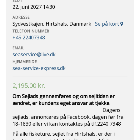
SLUT
22. juni 2027 14:30
ADRESSE
Sydvestkajen, Hirtshals, Danmark
Se på kort
TELEFON NUMMER
+45 22407348
EMAIL
seaservice@live.dk
HJEMMESIDE
sea-service-express.dk
2,195.00
kr.
Om Sejlads gennemføres og om sejltiden er
ændret, er kundens eget ansvar at
tjekke.
Dagens
sejlads, annonceres på Facebook, dagen før fra
18-1830 eller vi kan kontaktes på tlf.2240 7348
På alle fisketure, sejlet fra Hirtshals, er der i