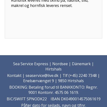
Rundfisk leveres med skind på, fladfisk, sild,
makrel og hornfisk leveres renset.
Sea Service Express | Nordsee | Dänemark |
Hirtshals
Kontakt
| seaservice@live.dk | Tlf (+45) 2240 7348 |
Enebærvænget 9 | 9850 Hirtshals
BOOKING: Betaling forud til BANKKONTO: Regnr.
9001 Kontonr. 4575 06 1619.
BIC/SWIFT SPNODK22 IBAN DK0490014575061619
Påfør dato for sejlads, navn og tlfnr.