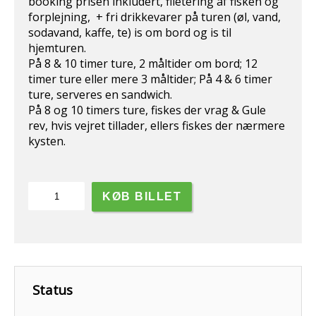
booking prisen inkludert, filetering af fisken og
forplejning, + fri drikkevarer på turen (øl, vand,
sodavand, kaffe, te) is om bord og is til
hjemturen.
På 8 & 10 timer ture, 2 måltider om bord; 12
timer ture eller mere 3 måltider; På 4 & 6 timer
ture, serveres en sandwich.
På 8 og 10 timers ture, fiskes der vrag & Gule
rev, hvis vejret tillader, ellers fiskes der nærmere
kysten.
10
KØB BILLET
timers
fisketur,
Gule
rev
&
vrag.
Status
antal