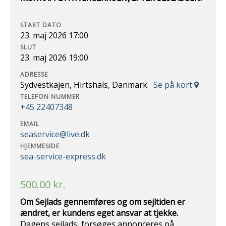
START DATO
23. maj 2026 17:00
SLUT
23. maj 2026 19:00
ADRESSE
Sydvestkajen, Hirtshals, Danmark
Se på kort
TELEFON NUMMER
+45 22407348
EMAIL
seaservice@live.dk
HJEMMESIDE
sea-service-express.dk
500.00
kr.
Om Sejlads gennemføres og om sejltiden er
ændret, er kundens eget ansvar at
tjekke.
Dagens sejlads, forsøges annonceres på