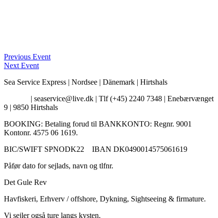
Previous Event
Next Event
Sea Service Express | Nordsee | Dänemark | Hirtshals
Kontakt
| seaservice@live.dk | Tlf (+45) 2240 7348 | Enebærvænget
9 | 9850 Hirtshals
BOOKING: Betaling forud til BANKKONTO: Regnr. 9001
Kontonr. 4575 06 1619.
BIC/SWIFT SPNODK22 IBAN DK0490014575061619
Påfør dato for sejlads, navn og tlfnr.
Det Gule Rev
Havfiskeri, Erhverv / offshore, Dykning, Sightseeing & firmature.
Vi sejler også ture langs kysten.