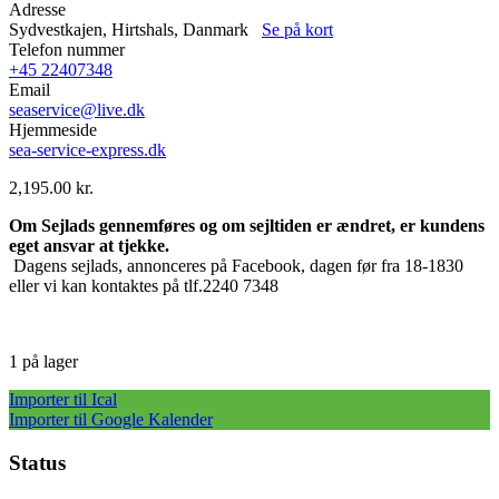
Adresse
Sydvestkajen, Hirtshals, Danmark
Se på kort
Telefon nummer
+45 22407348
Email
seaservice@live.dk
Hjemmeside
sea-service-express.dk
2,195.00
kr.
Om Sejlads gennemføres og om sejltiden er ændret, er kundens
eget ansvar at
tjekke.
Dagens sejlads, annonceres på Facebook, dagen før fra 18-1830
eller vi kan kontaktes på tlf.2240 7348
1 på lager
Importer til Ical
Importer til Google Kalender
Status