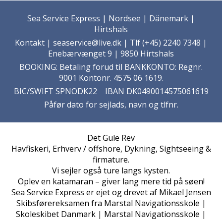
Sea Service Express | Nordsee | Dänemark |
Hirtshals
Kontakt
| seaservice@live.dk | Tlf (+45) 2240 7348 |
Enebærvænget 9 | 9850 Hirtshals
BOOKING: Betaling forud til BANKKONTO: Regnr.
9001 Kontonr. 4575 06 1619.
BIC/SWIFT SPNODK22 IBAN DK0490014575061619
Påfør dato for sejlads, navn og tlfnr.
Det Gule Rev
Havfiskeri, Erhverv / offshore, Dykning, Sightseeing &
firmature.
Vi sejler også ture langs kysten.
Oplev en katamaran – giver lang mere tid på søen!
Sea Service Express er ejet og drevet af Mikael Jensen
Skibsførereksamen fra Marstal Navigationsskole |
Skoleskibet Danmark | Marstal Navigationsskole |