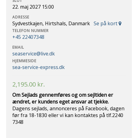
SLUT
22. maj 2027 15:00
ADRESSE
Sydvestkajen, Hirtshals, Danmark
Se på kort
TELEFON NUMMER
+45 22407348
EMAIL
seaservice@live.dk
HJEMMESIDE
sea-service-express.dk
2,195.00
kr.
Om Sejlads gennemføres og om sejltiden er
ændret, er kundens eget ansvar at
tjekke.
Dagens sejlads, annonceres på Facebook, dagen
før fra 18-1830 eller vi kan kontaktes på tlf.2240
7348