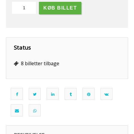
10
KØB BILLET
timer
fisketur,
vrag
&
Gule
rev.
Status
antal
8 billetter tilbage