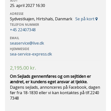
SLUT
25. april 2027 16:30
ADRESSE
Sydvestkajen, Hirtshals, Danmark
Se på kort
TELEFON NUMMER
+45 22407348
EMAIL
seaservice@live.dk
HJEMMESIDE
sea-service-express.dk
2,195.00
kr.
Om Sejlads gennemføres og om sejltiden er
ændret, er kundens eget ansvar at
tjekke.
Dagens sejlads, annonceres på Facebook, dagen
før fra 18-1830 eller vi kan kontaktes på tlf.2240
7348