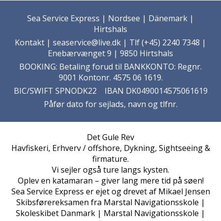
Sea Service Express | Nordsee | Dänemark |
Hirtshals
Kontakt
| seaservice@live.dk | Tlf (+45) 2240 7348 |
Enebærvænget 9 | 9850 Hirtshals
BOOKING: Betaling forud til BANKKONTO: Regnr.
9001 Kontonr. 4575 06 1619.
BIC/SWIFT SPNODK22 IBAN DK0490014575061619
Påfør dato for sejlads, navn og tlfnr.
Det Gule Rev
Havfiskeri, Erhverv / offshore, Dykning, Sightseeing &
firmature.
Vi sejler også ture langs kysten.
Oplev en katamaran – giver lang mere tid på søen!
Sea Service Express er ejet og drevet af Mikael Jensen
Skibsførereksamen fra Marstal Navigationsskole |
Skoleskibet Danmark | Marstal Navigationsskole |