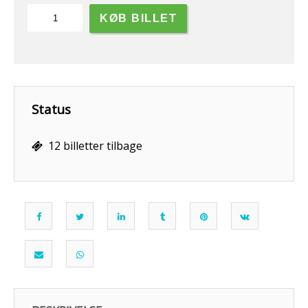
10
KØB BILLET
timer
fisketur,
vrag
&
Gule
rev.
Status
antal
12 billetter tilbage