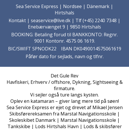
Sea Service Express | Nordsee | Dänemark |
Hirtshals
Kontakt
| seaservice@live.dk | Tlf (+45) 2240 7348 |
Enebærvænget 9 | 9850 Hirtshals
BOOKING: Betaling forud til BANKKONTO: Regnr.
9001 Kontonr. 4575 06 1619.
BIC/SWIFT SPNODK22 IBAN DK0490014575061619
Påfør dato for sejlads, navn og tlfnr.
Det Gule Rev
Havfiskeri, Erhverv / offshore, Dykning, Sightseeing &
firmature.
Vi sejler også ture langs kysten.
Oplev en katamaran – giver lang mere tid på søen!
Sea Service Express er ejet og drevet af Mikael Jensen
Skibsførereksamen fra Marstal Navigationsskole |
Skoleskibet Danmark | Marstal Navigationsskole |
Tankskibe | Lods Hirtshals Havn | Lods & skibsfører