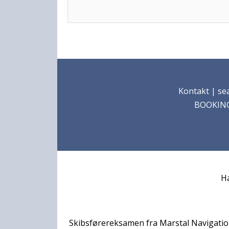
Kontakt
| sea
BOOKING:
Ha
Skibsførereksamen fra Marstal Navigatio