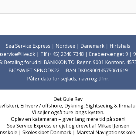
Sea Service Express | Nordsee | Dänemark | Hirtshals
service@live.dk | Tlf (+45) 2240 7348 | Enebærvænget 9 | 9
 Betaling forud til BANKKONTO: Regnr. 9001 Kontonr. 4575
BIC/SWIFT SPNODK22 IBAN DK0490014575061619
Påfør dato for sejlads, navn og tlfnr.
Det Gule Rev
vfiskeri, Erhverv / offshore, Dykning, Sightseeing & firmatu
Vi sejler også ture langs kysten.
Oplev en katamaran – giver lang mere tid på søen!
Sea Service Express er ejet og drevet af Mikael Jensen
nsskole | Skoleskibet Danmark | Marstal Navigationsskole 